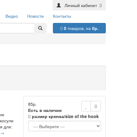
Личный кабинет
Видео
Новости
Контакты
0
товаров,
на
0р.
85р.
Есть в наличии
ие
размер крючка/size of the hook
косули
я для:
 →