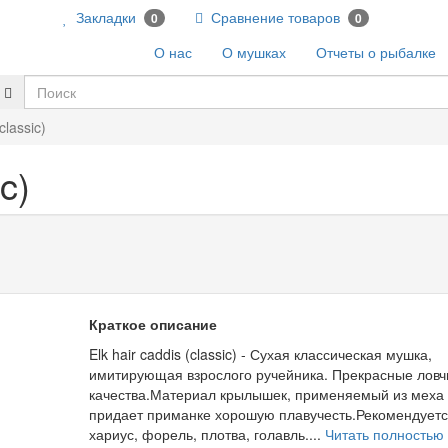
Закладки
Сравнение товаров
0
0
О нас
О мушках
Отчеты о рыбалке
classic)
c)
Краткое описание
Elk hair caddis (classic) - Сухая классическая мушка,
имитирующая взрослого ручейника. Прекрасные ловч
качества.Материал крылышек, применяемый из меха 
придает приманке хорошую плавучесть.Рекомендуетс
хариус, форель, плотва, голавль....
Читать полностью