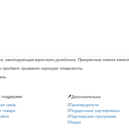
ка, имитирующая взрослого ручейника. Прекрасные ловчие качес
и придает приманке хорошую плавучесть.
вль.
 поддержки
Дополнительно
ая связь
Производители
т товара
Подарочные сертификаты
сайта
Партнерская программа
Акции