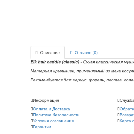
Описание
Отзывов (0)
Elk hair caddis (classic)
- Сухая классическая муш
Материал крылышек, применяемый из меха косул
Рекомендуется для: хариус, форель, плотва, гола
Информация
Служба
Оплата и Доставка
Обратн
Политика безопасности
Возвра
Условия соглашения
Карта 
Гарантии