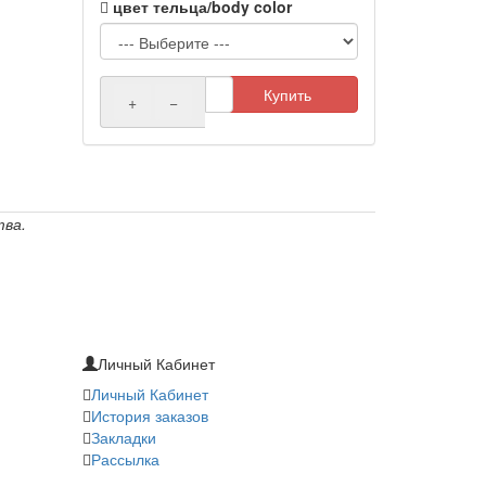
цвет тельца/body color
Купить
+
−
тва.
Личный Кабинет
Личный Кабинет
История заказов
Закладки
Рассылка