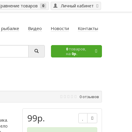
равнение товаров
Личный кабинет
0
 рыбалке
Видео
Новости
Контакты
0
товаров,
на
0р.
0 отзывов
99р.
ика.
тело
ю