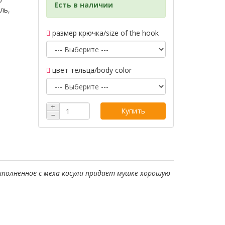
Есть в наличии
ль,
размер крючка/size of the hook
цвет тельца/body color
+
Купить
−
полненное с меха косули придает мушке хорошую