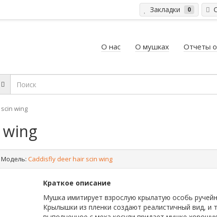
Закладки
С
0
О нас
О мушках
Отчеты о
 scin wing
n wing
Модель:
Caddisfly deer hair scin wing
Краткое описание
Мушка имитирует взрослую крылатую особь ручейн
Крылышки из пленки создают реалистичный вид, и 
выполненное с меха косули придает мушке хорошу